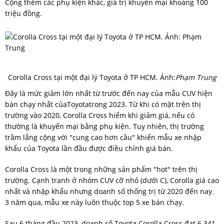
Cộng thêm các phụ kiện khác, giá trị khuyến mại khoảng 100
triệu đồng.
Corolla Cross tại một đại lý Toyota ở TP HCM. Ảnh:
Phạm Trung
Đây là mức giảm lớn nhất từ trước đến nay của mẫu CUV hiện
bán chạy nhất củaToyotatrong 2023. Từ khi có mặt trên thị
trường vào 2020, Corolla Cross hiếm khi giảm giá, nếu có
thường là khuyến mại bằng phụ kiện. Tuy nhiên, thị trường
trầm lắng cộng với "cung cao hơn cầu" khiến mẫu xe nhập
khẩu của Toyota lần đầu được điều chỉnh giá bán.
Corolla Cross là một trong những sản phẩm "hot" trên thị
trường. Cạnh tranh ở nhóm CUV cỡ nhỏ (dưới C), Corolla giá cao
nhất và nhập khẩu nhưng doanh số thống trị từ 2020 đến nay.
3 năm qua, mẫu xe này luôn thuộc top 5 xe bán chạy.
Sau 6 tháng đầu 2023, doanh số Toyota Corolla Cross đạt 6.341