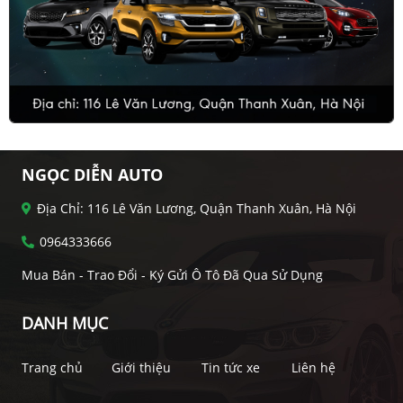
NGỌC DIỄN AUTO
Địa Chỉ: 116 Lê Văn Lương, Quận Thanh Xuân, Hà Nội
0964333666
Mua Bán - Trao Đổi - Ký Gửi Ô Tô Đã Qua Sử Dụng
DANH MỤC
Trang chủ
Giới thiệu
Tin tức xe
Liên hệ