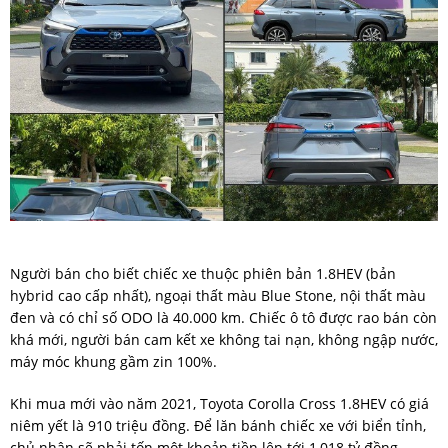
Người bán cho biết chiếc xe thuộc phiên bản 1.8HEV (bản
hybrid cao cấp nhất), ngoại thất màu Blue Stone, nội thất màu
đen và có chỉ số ODO là 40.000 km. Chiếc ô tô được rao bán còn
khá mới, người bán cam kết xe không tai nạn, không ngập nước,
máy móc khung gầm zin 100%.
Khi mua mới vào năm 2021, Toyota Corolla Cross 1.8HEV có giá
niêm yết là 910 triệu đồng. Để lăn bánh chiếc xe với biển tỉnh,
chủ nhân sẽ phải tốn một khoản tiền lên tới 1,018 tỷ đồng.