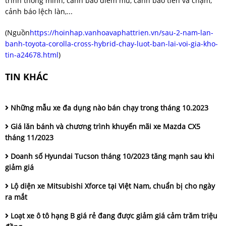
trình thông minh, cảnh báo điểm mù, cảnh báo tiền va chạm,
cảnh báo lệch làn,...
(Nguồn
https://hoinhap.vanhoavaphattrien.vn/sau-2-nam-lan-
banh-toyota-corolla-cross-hybrid-chay-luot-ban-lai-voi-gia-kho-
tin-a24678.html
)
TIN KHÁC
Những mẫu xe đa dụng nào bán chạy trong tháng 10.2023
Giá lăn bánh và chương trình khuyến mãi xe Mazda CX5
tháng 11/2023
Doanh số Hyundai Tucson tháng 10/2023 tăng mạnh sau khi
giảm giá
Lộ diện xe Mitsubishi Xforce tại Việt Nam, chuẩn bị cho ngày
ra mắt
Loạt xe ô tô hạng B giá rẻ đang được giảm giá cảm trăm triệu