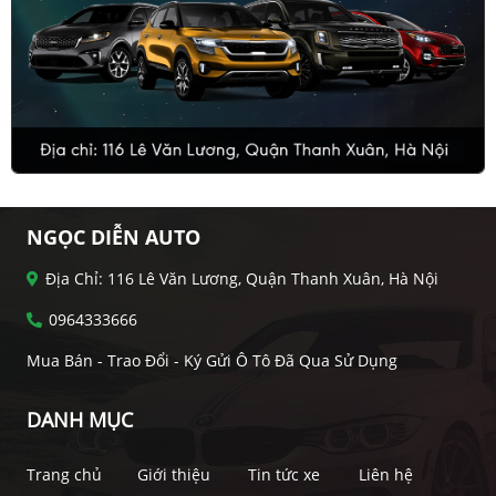
NGỌC DIỄN AUTO
Địa Chỉ: 116 Lê Văn Lương, Quận Thanh Xuân, Hà Nội
0964333666
Mua Bán - Trao Đổi - Ký Gửi Ô Tô Đã Qua Sử Dụng
DANH MỤC
Trang chủ
Giới thiệu
Tin tức xe
Liên hệ