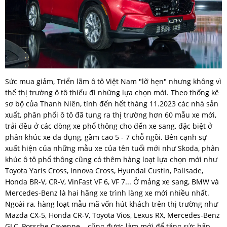
Sức mua giảm, Triển lãm ô tô Việt Nam "lỡ hẹn" nhưng không vì
thế thị trường ô tô thiếu đi những lựa chọn mới. Theo thống kê
sơ bộ của Thanh Niên, tính đến hết tháng 11.2023 các nhà sản
xuất, phân phối ô tô đã tung ra thị trường hơn 60 mẫu xe mới,
trải đều ở các dòng xe phổ thông cho đến xe sang, đặc biệt ở
phân khúc xe đa dụng, gầm cao 5 - 7 chỗ ngồi. Bên cạnh sự
xuất hiện của những mẫu xe của tên tuổi mới như Skoda, phân
khúc ô tô phổ thông cũng có thêm hàng loạt lựa chọn mới như
Toyota Yaris Cross, Innova Cross, Hyundai Custin, Palisade,
Honda BR-V, CR-V, VinFast VF 6, VF 7... Ở mảng xe sang, BMW và
Mercedes-Benz là hai hãng xe trình làng xe mới nhiều nhất.
Ngoài ra, hàng loạt mẫu mã vốn hút khách trên thị trường như
Mazda CX-5, Honda CR-V, Toyota Vios, Lexus RX, Mercedes-Benz
GLC, Porsche Cayenne… cũng được làm mới để tăng sức hấp