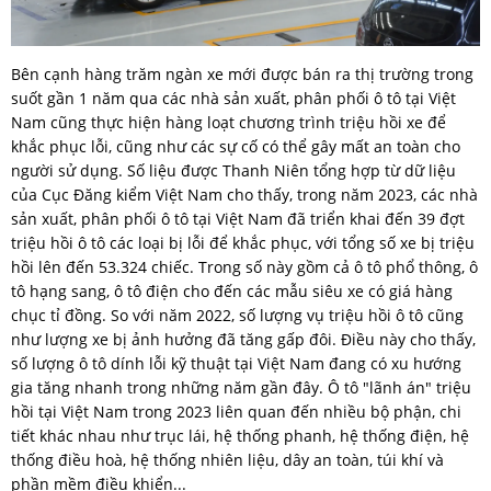
Bên cạnh hàng trăm ngàn xe mới được bán ra thị trường trong
suốt gần 1 năm qua các nhà sản xuất, phân phối ô tô tại Việt
Nam cũng thực hiện hàng loạt chương trình triệu hồi xe để
khắc phục lỗi, cũng như các sự cố có thể gây mất an toàn cho
người sử dụng. Số liệu được Thanh Niên tổng hợp từ dữ liệu
của Cục Đăng kiểm Việt Nam cho thấy, trong năm 2023, các nhà
sản xuất, phân phối ô tô tại Việt Nam đã triển khai đến 39 đợt
triệu hồi ô tô các loại bị lỗi để khắc phục, với tổng số xe bị triệu
hồi lên đến 53.324 chiếc. Trong số này gồm cả ô tô phổ thông, ô
tô hạng sang, ô tô điện cho đến các mẫu siêu xe có giá hàng
chục tỉ đồng. So với năm 2022, số lượng vụ triệu hồi ô tô cũng
như lượng xe bị ảnh hưởng đã tăng gấp đôi. Điều này cho thấy,
số lượng ô tô dính lỗi kỹ thuật tại Việt Nam đang có xu hướng
gia tăng nhanh trong những năm gần đây. Ô tô "lãnh án" triệu
hồi tại Việt Nam trong 2023 liên quan đến nhiều bộ phận, chi
tiết khác nhau như trục lái, hệ thống phanh, hệ thống điện, hệ
thống điều hoà, hệ thống nhiên liệu, dây an toàn, túi khí và
phần mềm điều khiển...