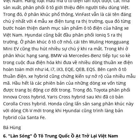
Việt Nam. Hàng loạt mẫu mã ô tô điện lần lượt được các nhà
sản xuất, phân phối ô tô giới thiệu đến người tiêu dùng Việt.
Trong đó, ở phân khúc phổ thông, VinFast vẫn là cái tên đáng
chú ý nhất với 4 mẫu xe điện tung ra thị trường, qua đó từng
bước hoàn thiện danh mục sản phẩm ô tô điện của hãng xe
Việt Nam. Hyundai cũng bắt đầu phân phối Ioniq 5 ra thị
trường. Ở phân khúc ô tô cỡ nhỏ, cái tên Wuling Hongguang
Mini EV cũng thu hút nhiều sự chú ý khi ra mắt. Trong khi ở
phân khúc hạng sang, BMW và Mercedes-Benz tiếp tục so kè
trong cuộc đua điện hóa khi đưa về nhiều dòng thuần xe điện
hoàn toàn mới như i4, i7, iX3, EQE, QEB, EQS. Bên cạnh ô tô
thuần điện, xe hybrid cũng chứng kiến sự nở rộ của nhiều mẫu
mã. Hầu hết là các phiên bản của những dòng xe vốn từng
được trang bị động cơ đốt trong. Trong đó, Toyota phân phối
Innova Cross hybrid, Yaris Cross hybrid sau khi đã có bản
Corolla Cross hybrid. Honda cũng lấn sân sang phân khúc này
với dòng CR-V mới trong khi Hyundai cũng trình làng bản
hybrid của Santa Fe.
Bá Hùng
6. "Làn Sóng" Ô Tô Trung Quốc Ồ Ạt Trở Lại Việt Nam