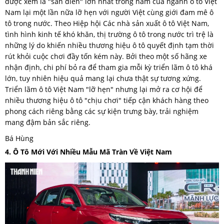
được xem là "sàn diễn" lớn nhất trong năm của ngành ô tô Việt
Nam lại một lần nữa lỡ hẹn với người Việt cùng giới đam mê ô
tô trong nước. Theo Hiệp hội Các nhà sản xuất ô tô Việt Nam,
tình hình kinh tế khó khăn, thị trường ô tô trong nước trì trệ là
những lý do khiến nhiều thương hiệu ô tô quyết định tạm thời
rút khỏi cuộc chơi đầy tốn kém này. Bởi theo một số hãng xe
nhận định, chi phí bỏ ra để tham gia mỗi kỳ triển lãm ô tô khá
lớn, tuy nhiên hiệu quả mang lại chưa thật sự tương xứng.
Triển lãm ô tô Việt Nam "lỡ hẹn" nhưng lại mở ra cơ hội để
nhiều thương hiệu ô tô "chịu chơi" tiếp cận khách hàng theo
phong cách riêng bằng các sự kiện trưng bày, trải nghiệm
mang đậm bản sắc riêng.
Bá Hùng
4. Ô Tô Mới Với Nhiều Mẫu Mã Tràn Về Việt Nam