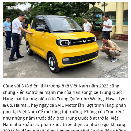
Cùng với ô tô điện, thị trường ô tô Việt Nam năm 2023 cũng
chứng kiến sự trở lại mạnh mẽ của "làn sóng" xe Trung Quốc.
Hàng loạt thương hiệu ô tô Trung Quốc như Wuling, Haval, Lynk
& Co, Haima… hay ngay cả SAIC Motor lần lượt trình làng, phân
phối tại Việt Nam để mở rộng thị trường. Không còn "rón rén"
như những năm trước đây, ô tô Trung Quốc ồ ạt trở lại Việt
Nam phủ khắp các phân khúc từ xe điện cỡ nhỏ có giá khoảng
300 triệu đồng như Wuling Hongguang Mini EV cho đến những