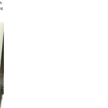
nh
ng