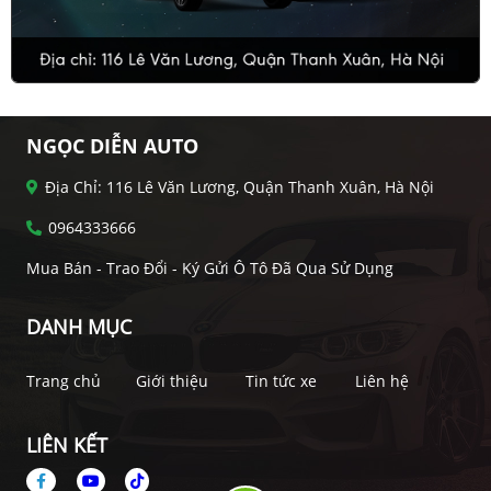
NGỌC DIỄN AUTO
Địa Chỉ: 116 Lê Văn Lương, Quận Thanh Xuân, Hà Nội
0964333666
Mua Bán - Trao Đổi - Ký Gửi Ô Tô Đã Qua Sử Dụng
DANH MỤC
Trang chủ
Giới thiệu
Tin tức xe
Liên hệ
LIÊN KẾT