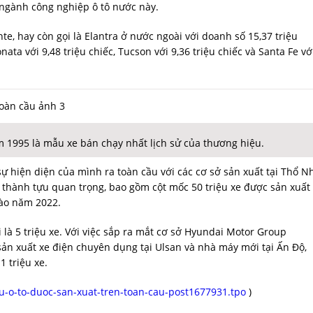
a ngành công nghiệp ô tô nước này.
e, hay còn gọi là Elantra ở nước ngoài với doanh số 15,37 triệu
onata với 9,48 triệu chiếc, Tucson với 9,36 triệu chiếc và Santa Fe vớ
 1995 là mẫu xe bán chạy nhất lịch sử của thương hiệu.
 hiện diện của mình ra toàn cầu với các cơ sở sản xuất tại Thổ N
 thành tựu quan trọng, bao gồm cột mốc 50 triệu xe được sản xuất
vào năm 2022.
là 5 triệu xe. Với việc sắp ra mắt cơ sở Hyundai Motor Group
n xuất xe điện chuyên dụng tại Ulsan và nhà máy mới tại Ấn Độ,
 triệu xe.
u-o-to-duoc-san-xuat-tren-toan-cau-post1677931.tpo
)