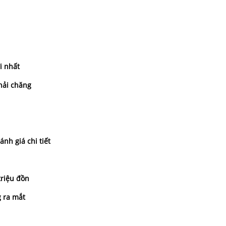
i nhất
hải chăng
nh giá chi tiết
triệu đồn
g ra mắt