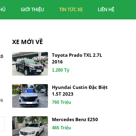
HỦ
GIỚI THIỆU
TIN TỨC XE
LIÊN HỆ
XE MỚI VỀ
Toyota Prado TXL 2.7L
tô
2016
1.280 Tỷ
Hyundai Custin Đặc Biệt
1.5T 2023
và
760 Triệu
Mercedes Benz E250
465 Triệu