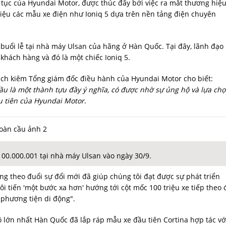
 tục của Hyundai Motor, được thúc đẩy bởi việc ra mắt thương hiệ
thiệu các mẫu xe điện như Ioniq 5 dựa trên nền tảng điện chuyên
 buổi lễ tại nhà máy Ulsan của hãng ở Hàn Quốc. Tại đây, lãnh đạo
 khách hàng và đó là một chiếc Ioniq 5.
tịch kiêm Tổng giám đốc điều hành của Hyundai Motor cho biết:
cầu là một thành tựu đầy ý nghĩa, có được nhờ sự ủng hộ và lựa ch
u tiên của Hyundai Motor.
100.000.001 tại nhà máy Ulsan vào ngày 30/9.
g theo đuổi sự đổi mới đã giúp chúng tôi đạt được sự phát triển
 tiến 'một bước xa hơn' hướng tới cột mốc 100 triệu xe tiếp theo 
 phương tiện di động".
 lớn nhất Hàn Quốc đã lắp ráp mẫu xe đầu tiên Cortina hợp tác vớ