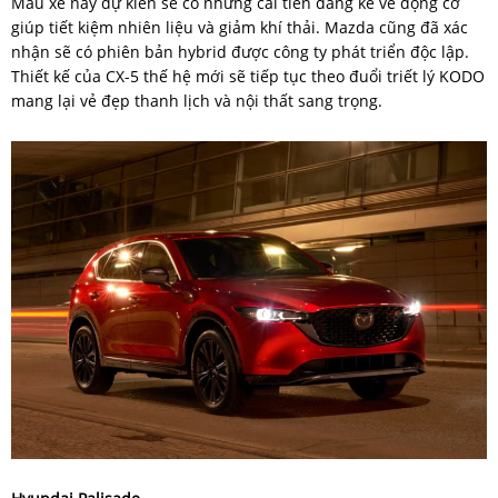
Mẫu xe này dự kiến sẽ có những cải tiến đáng kể về động cơ
giúp tiết kiệm nhiên liệu và giảm khí thải. Mazda cũng đã xác
nhận sẽ có phiên bản hybrid được công ty phát triển độc lập.
Thiết kế của CX-5 thế hệ mới sẽ tiếp tục theo đuổi triết lý KODO
mang lại vẻ đẹp thanh lịch và nội thất sang trọng.