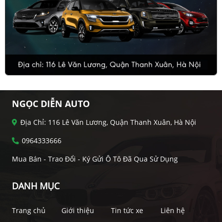
NGỌC DIỄN AUTO
Địa Chỉ: 116 Lê Văn Lương, Quận Thanh Xuân, Hà Nội
0964333666
Mua Bán - Trao Đổi - Ký Gửi Ô Tô Đã Qua Sử Dụng
DANH MỤC
Trang chủ
Giới thiệu
Tin tức xe
Liên hệ